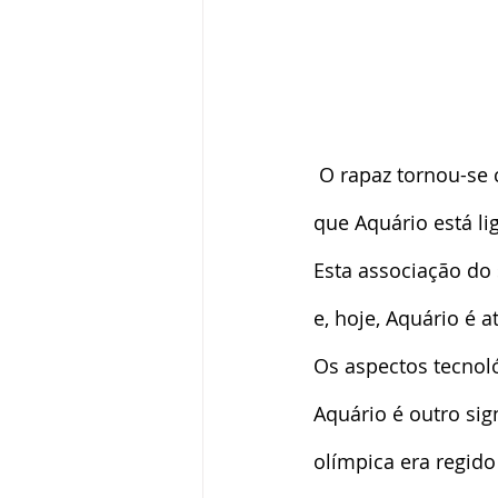
 O rapaz tornou-se copeiro dos deuses e derramava ambrosia para eles. Mostrando 
que Aquário está li
Esta associação do
e, hoje, Aquário é 
Os aspectos tecnoló
Aquário é outro si
olímpica era regido