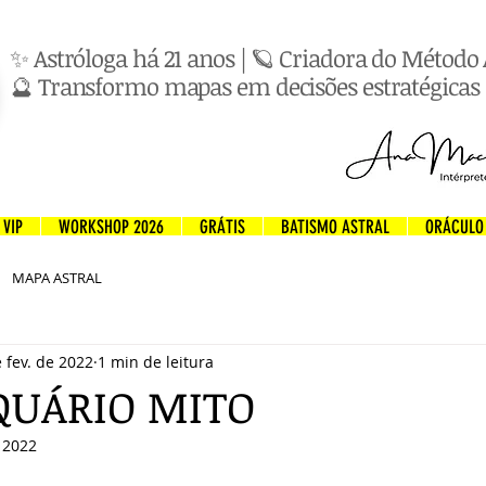
✨ Astróloga há 21 anos | 🪐 Criadora do Métod
🔮 Transformo mapas em decisões estratégicas 
VIP
WORKSHOP 2026
GRÁTIS
BATISMO ASTRAL
ORÁCULO
MAPA ASTRAL
 fev. de 2022
1 min de leitura
QUÁRIO MITO
e 2022