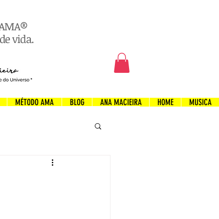
o AMA®
de vida.
MÉTODO AMA
BLOG
ANA MACIEIRA
HOME
MUSICA