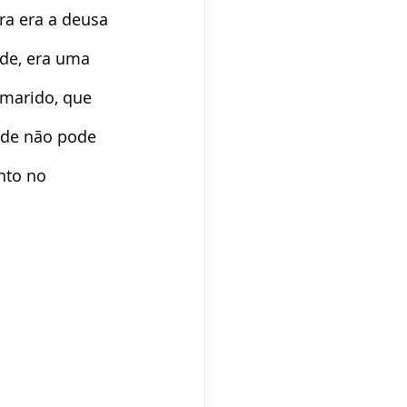
ra era a deusa 
ade, era uma 
marido, que 
ade não pode 
nto no 