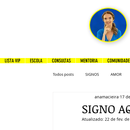
LISTA VIP
ESCOLA
CONSULTAS
MENTORIA
COMUNIDADE 
Todos posts
SIGNOS
AMOR
anamacieira
17 de
SIGNO A
Atualizado:
22 de fev. d