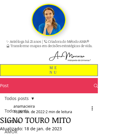
✨ Astróloga há 21 anos | 🪐 Criadora do Método AMA®
🔮 Transformo mapas em decisões estratégicas de vida.
ME
NU
Post
Todos posts
anamacieira
Todos posts
16 de fev. de 2022
2 min de leitura
SIGNO TOURO MITO
SIGNOS
Atualizado:
18 de jan. de 2023
AMOR