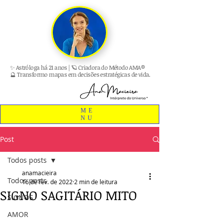
✨ Astróloga há 21 anos | 🪐 Criadora do Método AMA®
🔮 Transformo mapas em decisões estratégicas de vida.
ME
NU
Post
Todos posts
anamacieira
Todos posts
16 de fev. de 2022
2 min de leitura
SIGNO SAGITÁRIO MITO
SIGNOS
AMOR