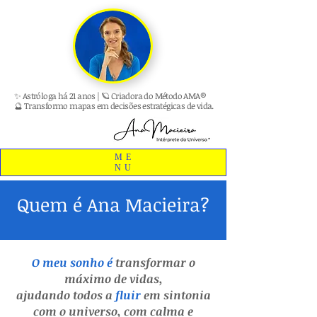
✨ Astróloga há 21 anos | 🪐 Criadora do Método AMA®
🔮 Transformo mapas em decisões estratégicas de vida.
ME
NU
Quem é Ana Macieira?
O meu sonho é
transformar o
máximo de vidas,
ajudando todos
a
fluir
em sintonia
com o universo,
com calma e