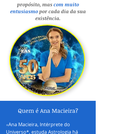
propósito,
mas
com muito
entusiasmo
por cada dia da sua
existência.
Quem é Ana Macieira?
Ana Macieira, Intérprete do
⭐️
Universo*, estuda Astrologia há