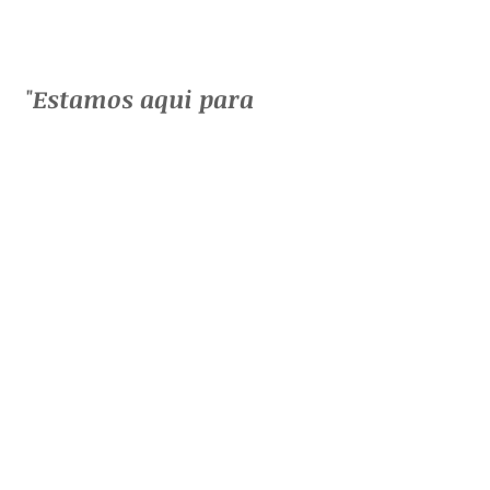
"
Estamos aqui para
evoluir
e todas as
experiências que vivemos
são para a nossa
evolução".
Parabéns!
Recebe uma prenda
:
Descobre o teu Objetivo de Vida
CLICA AQUI