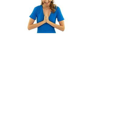
© 2024 por Ana Macieira
Acompanha-me nas redes
sociais e partilha com
aquela pessoa que tu sabes
também vai gostar!
Compartilhar