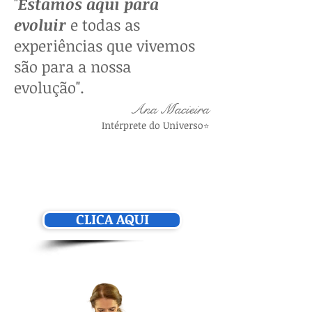
"
Estamos aqui para
evoluir
e todas as
experiências que vivemos
são para a nossa
evolução".
Ana Macieira
Intérprete do Universo
⭐️
Parabéns!
Recebe uma prenda
:
Descobre o teu Objetivo de Vida
CLICA AQUI
GRATIDÃO