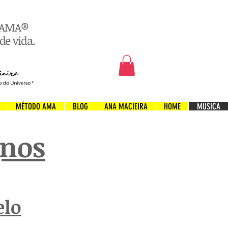
o AMA®
de vida.
MÉTODO AMA
BLOG
ANA MACIEIRA
HOME
MUSICA
gnos
elo