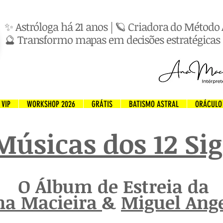
✨ Astróloga há 21 anos | 🪐 Criadora do Métod
🔮 Transformo mapas em decisões estratégicas 
VIP
WORKSHOP 2026
GRÁTIS
BATISMO ASTRAL
ORÁCULO
Músicas dos 12 Si
O Álbum de Estreia da
na Macieira
&
Miguel Ang