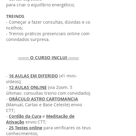
para criar o equilíbrio energético;
TREINOS
- Começar a fazer consultas, dúvidas e co
ncelhos;
- Treinos práticos presenciais online com
convidados surpresa.
------- O CURSO INCLUI -------
-
16 AULAS EM DIFERIDO
(41 mini-
vídeos);
-
12 AULAS ONLINE
(via Zoom. 5
últimas: consultas treino com convidado);
-
ORÁCULO ASTRO CARTOMANCIA
(Manual, Cartas e Base Celeste) envio
CTT;
-
Cordão da Cura
e
Meditação de
Ativação
envio CTT;
-
25 Testes online
para verificares os teus
conhecimentos;