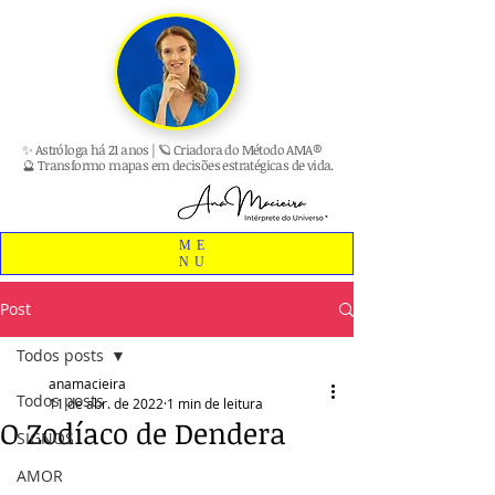
✨ Astróloga há 21 anos | 🪐 Criadora do Método AMA®
🔮 Transformo mapas em decisões estratégicas de vida.
ME
NU
Post
Todos posts
anamacieira
Todos posts
11 de abr. de 2022
1 min de leitura
O Zodíaco de Dendera
SIGNOS
AMOR