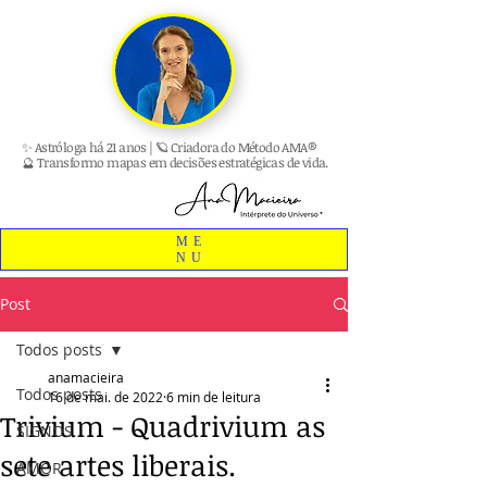
✨ Astróloga há 21 anos | 🪐 Criadora do Método AMA®
🔮 Transformo mapas em decisões estratégicas de vida.
ME
NU
Post
Todos posts
anamacieira
Todos posts
16 de mai. de 2022
6 min de leitura
Trivium - Quadrivium as
SIGNOS
sete artes liberais.
AMOR