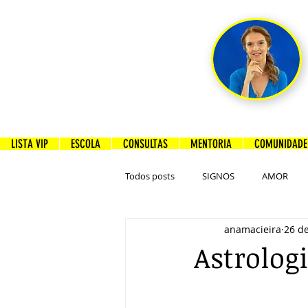
LISTA VIP
ESCOLA
CONSULTAS
MENTORIA
COMUNIDADE 
Todos posts
SIGNOS
AMOR
anamacieira
26 d
Astrolog