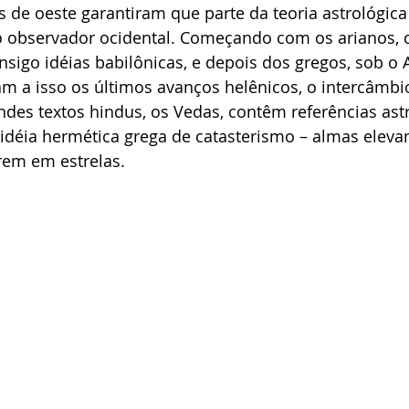
 de oeste garantiram que parte da teoria astrológica 
ao observador ocidental. Começando com os arianos, 
nsigo idéias babilônicas, e depois dos gregos, sob o 
m a isso os últimos avanços helênicos, o intercâmbio 
ndes textos hindus, os Vedas, contêm referências astr
déia hermética grega de catasterismo – almas eleva
rem em estrelas.