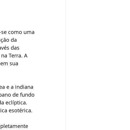
ra-se como uma 
ação da 
avés das 
na Terra. A 
 em sua 
a e a indiana 
 pano de fundo 
 eclíptica. 
ca esotérica.
mpletamente 