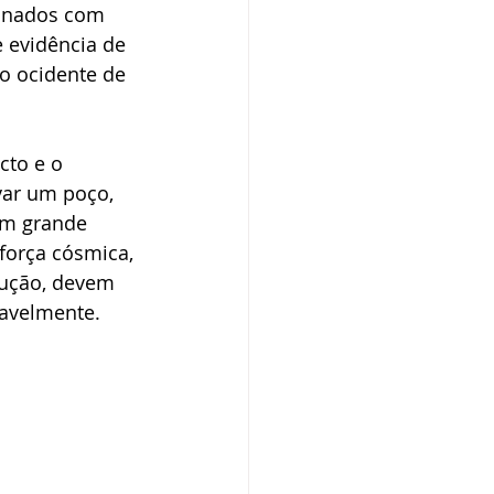
minados com 
e evidência de 
o ocidente de 
cto e o 
var um poço, 
om grande 
força cósmica, 
ução, devem 
ravelmente.