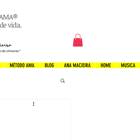
o AMA®
de vida.
MÉTODO AMA
BLOG
ANA MACIEIRA
HOME
MUSICA