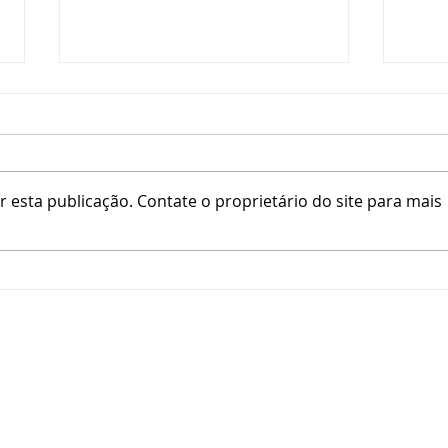
 esta publicação. Contate o proprietário do site para mais
COMO
COMO É A CRIANÇA DE CADA
SIGNO?
Parabéns!
Recebe uma prenda
:
Descobre o teu Objetivo de Vida