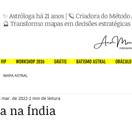
✨ Astróloga há 21 anos | 🪐 Criadora do Métod
🔮 Transformo mapas em decisões estratégicas 
VIP
WORKSHOP 2026
GRÁTIS
BATISMO ASTRAL
ORÁCULO
MAPA ASTRAL
e mar. de 2022
2 min de leitura
ia na Índia