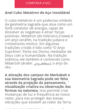
COMPRAR ANEL
Anel Cubo Metatron de Aço Inoxidável
O cubo metatron é um poderoso símbolo
da geometria sagrada que atua como um
forte condutor de energia, capaz de
dissolver as negativas e atrair forças
positivas. Metatron (do hebraico מטטרון) é
um anjo serafim, na tradição judaica e
cristianismo místico. Em algumas
tradições cristãs é tido como “O Anjo
Supremo“, Porta-voz Divino, mediador de
Deus com a humanidade. Na tradição
islâmica, ele também é conhecido como
Mīṭaṭrūsh (árabe: ميططروش), o anjo do
véu.
A ativação dos campos do Merkabah e
sua Geometria Sagrada pode ser feita
através da projeção do pensamento, ´
visualização criativa ou observação das
formas na natureza.
Isso permite criar
mudanças de luz e frequência ao nosso
redor, para nos proteger das baixas
vibrações que existem ao redor da Terra.