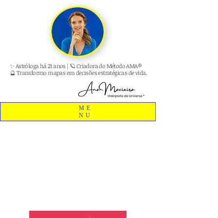
✨ Astróloga há 21 anos | 🪐 Criadora do Método AMA®
🔮 Transformo mapas em decisões estratégicas de vida.
ME
NU