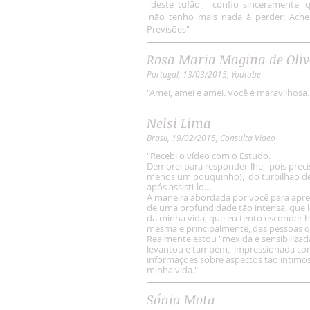
deste tufão , confio sinceramente q
não tenho mais nada à perder; Achei
Previsões"
Rosa Maria Magina de Oliv
Portugal, 13/03/2015, Youtube
"Amei, amei e amei. Você é maravilhosa.
Nelsi Lima
Brasil, 19/02/2015, Consulta Vídeo
"Recebi o vídeo com o Estudo.
Demorei para responder-lhe, pois preci
menos um pouquinho), do turbilhão de
após assisti-lo...
A maneira abordada por você para apre
de uma profundidade tão intensa, que l
da minha vida, que eu tento esconder 
mesma e principalmente, das pessoas 
Realmente estou "mexida e sensibiliza
levantou e também, impressionada com
informações sobre aspectos tão íntimo
minha vida."
Sónia Mota