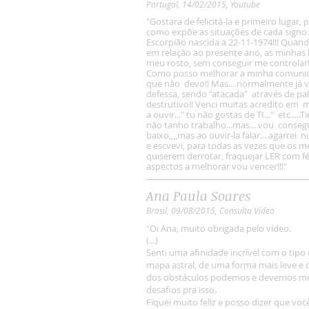
Portugal, 14/02/2015, Youtube
"Gostara de felicitá-la e primeiro lugar
como expõe as situações de cada signo.
Escorpião nascida a 22-11-1974!!! Quand
em relação ao presente ano, as minhas
meu rosto, sem conseguir me controlar!!
Como posso melhorar a minha comunica
que não devo!! Mas....normalmente já 
defessa, sendo "atacada" através de pa
destrutivo!! Venci muitas acredito em m
a ouvir..." tu não gostas de TI..." etc..
não tanho trabalho...mas... vou consegu
baixo,,,,mas ao ouvir-la falar....agarre
e escvevi, para todas as vezes que o
quiserem derrotar, fraquejar LER com f
aspectos a melhorar vou vencer!!!"
Ana Paula Soares
Brasil, 09/08/2015, Consulta Vídeo
"
Oi Ana, muito obrigada pelo vídeo.
(...)
Senti uma afinidade incrível com o tipo 
mapa astral, de uma forma mais leve e 
dos obstáculos podemos e devemos mud
desafios pra isso.
Fiquei muito feliz e posso dizer que vo