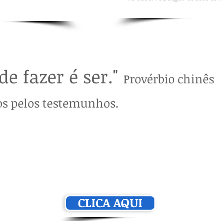
e fazer é ser."
Provérbio chinês
os pelos testemunhos.
Parabéns!
Recebe uma prenda
:
Descobre o teu Objetivo de Vida
CLICA AQUI