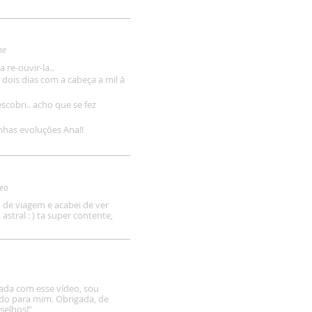
pe
a re-ouvir-la..
 dois dias com a cabeça a mil á
scobri.. acho que se fez
nhas evoluções Ana!!
deo
m de viagem e acabei de ver
tral : ) ta super contente,
da com esse vídeo, sou
tido para mim. Obrigada, de
selhos!
”