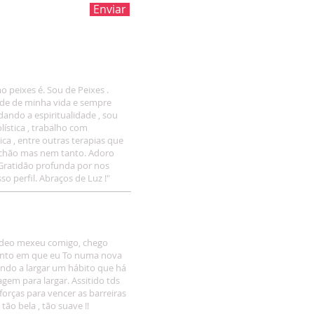
Enviar
 peixes é. Sou de Peixes .
de de minha vida e sempre
udando a espiritualidade , sou
ística , trabalho com
nica , entre outras terapias que
chão mas nem tanto. Adoro
Gratidão profunda por nos
o perfil. Abraços de Luz !"
vídeo mexeu comigo, chego
to em que eu To numa nova
ando a largar um hábito que há
m para largar. Assitido tds
forças para vencer as barreiras
tão bela , tão suave !!