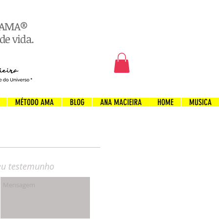
o AMA®
de vida.
MÉTODO AMA
BLOG
ANA MACIEIRA
HOME
MUSICA
teu testemunho