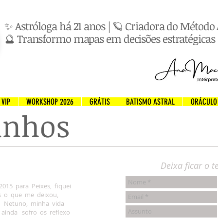
✨ Astróloga há 21 anos | 🪐 Criadora do Métod
🔮 Transformo mapas em decisões estratégicas 
VIP
WORKSHOP 2026
GRÁTIS
BATISMO ASTRAL
ORÁCULO
unhos
Deixa ficar o 
2015 para Peixes, fiquei
s o que me deixou,
e Netuno, minha vida
ainda sofro os reflexo