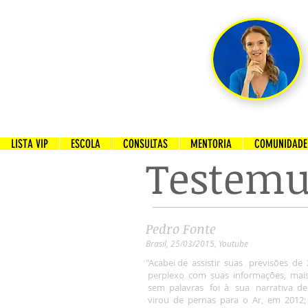
LISTA VIP
ESCOLA
CONSULTAS
MENTORIA
COMUNIDADE 
Testem
Pedro Fonte
Brasil, 25/03/2015, Youtube
"Acabei de assistir suas previsões de 
perplexo com suas informações, mai
sem palavras foi à sua narrativa d
virou de pernas para o Ar, em 2012; 