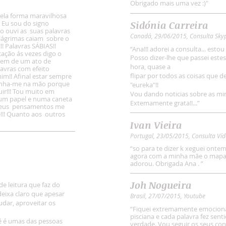
Obrigado mais uma vez :)"
, pela forma maravilhosa
 Eu sou do signo
Sidónia Carreira
o ouvi as suas palavras
Canadá, 29/06/2015, Consulta Sky
 lágrimas caiam sobre o
! Palavras SÁBIAS!!
“
Ana!!! adorei a consulta... estou 
ção ás vezes digo o
Posso dizer-lhe que passei estes
vem de um ato de
hora, quase a
lavras com efeito
flipar por todos as coisas que de
im!! Afinal estar sempre
...Tinha-me na mão porque
"eureka"!!
ir!!! Tou muito em
Vou dando noticias sobre as mi
i num papel e numa caneta
Extemamente grata!!...
”
s meus pensamentos me
é!!! Quanto aos outros
Ivan Vieira
Portugal, 23/05/2015, Consulta Ví
“
so para te dizer k xeguei onte
agora com a minha mãe o mapa as
adorou. Obrigada Ana .
”
Joh Nogueira
de leitura que faz do
deixa claro que apesar
Brasil, 27/07/2015, Youtube
ar, aproveitar os
“
Fiquei extremamente emociona
pisciana e cada palavra fez sen
cê é umas das pessoas
verdade. Vou seguir os seus con