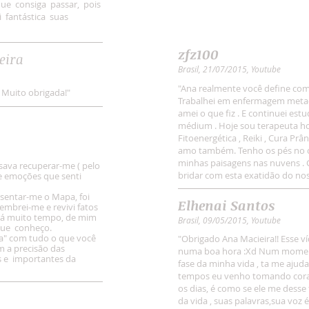
ue consiga passar, pois
 fantástica suas
zfz100
eira
Brasil, 21/07/2015, Youtube
"Ana realmente você define como
 Muito obrigada!"
Trabalhei em enfermagem meta
amei o que fiz . E continuei est
médium . Hoje sou terapeuta hol
Fitoenergética , Reiki , Cura Prâ
amo também. Tenho os pés no 
minhas paisagens nas nuvens . 
sava recuperar-me ( pelo
bridar com esta exatidão do noss
 emoções que senti
sentar-me o Mapa, foi
Elhenai Santos
embrei-me e revivi fatos
há muito tempo, de mim
Brasil, 09/05/2015, Youtube
que conheço.
da" com tudo o que você
"Obrigado Ana Macieira!! Esse 
 a precisão das
numa boa hora :Xd Num momen
s e importantes da
fase da minha vida , ta me ajud
tempos eu venho tomando corage
os dias, é como se ele me desse 
da vida , suas palavras,sua voz é 