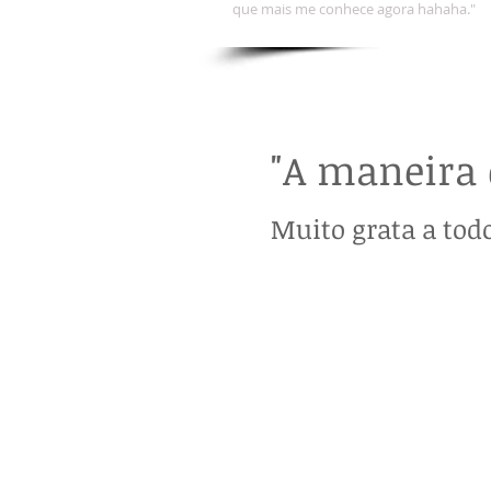
que mais me conhece agora hahaha.
"
"A maneira d
Muito grata a tod