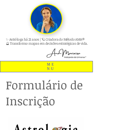
✨ Astróloga há 21 anos | 🪐 Criadora do Método AMA®
🔮 Transformo mapas em decisões estratégicas de vida.
ME
NU
Formulário de
Inscrição