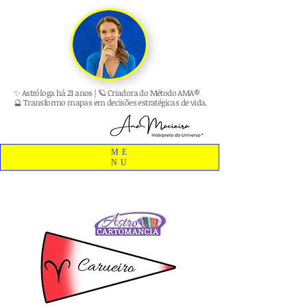
✨ Astróloga há 21 anos | 🪐 Criadora do Método AMA®
🔮 Transformo mapas em decisões estratégicas de vida.
ME
NU