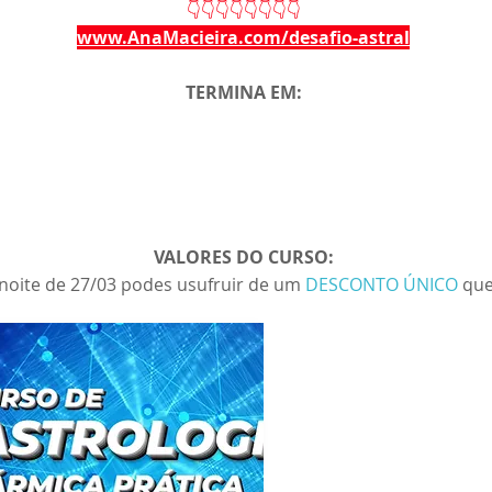
👇👇👇👇👇👇👇👇
www.AnaMacieira.com/desafio-astral
TERMINA EM:
VALORES DO CURSO:
noite de 27/03 podes usufruir de um
DESCONTO ÚNICO
que