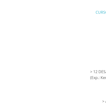
CURSO
> 12 DE
(Exp.: Ke
>