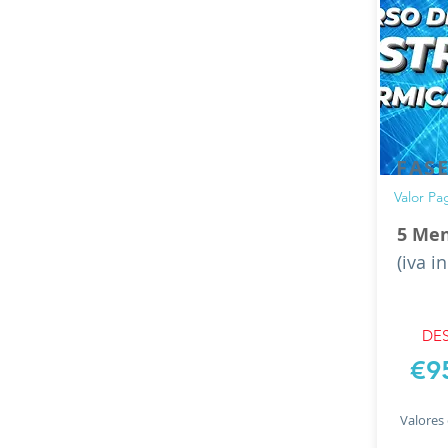
FAS
Valor P
5 Men
(iva i
DES
€9
Valores 