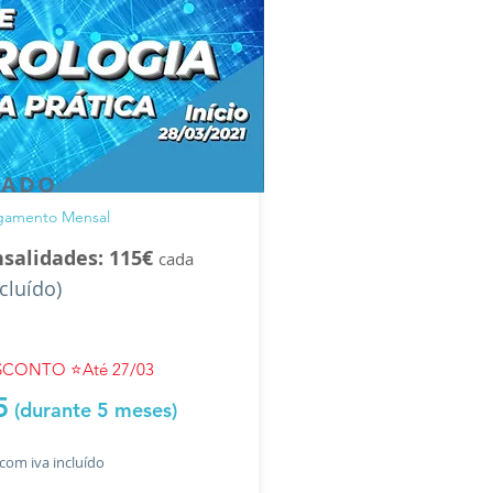
EADO
agamento Mensal
salidades: 115€
cada
ncluído)
CONTO ⭐️Até 27/03
5
(durante 5 meses)
com iva incluído