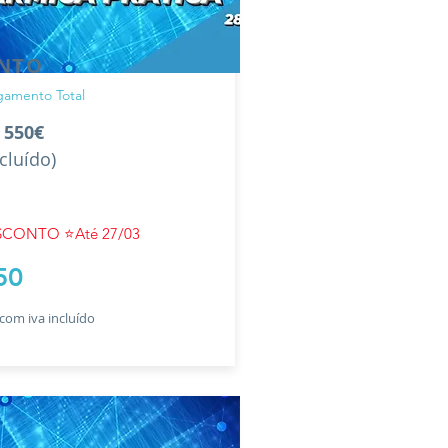
NTO
gamento Total
: 550€
ncluído)
CONTO ⭐️Até 27/03
50
com iva incluído