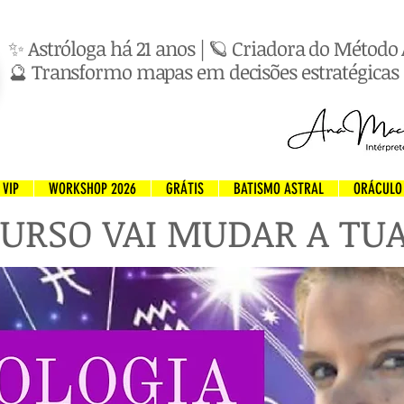
✨ Astróloga há 21 anos | 🪐 Criadora do Métod
🔮 Transformo mapas em decisões estratégicas 
VIP
WORKSHOP 2026
GRÁTIS
BATISMO ASTRAL
ORÁCULO
URSO VAI MUDAR A TUA 