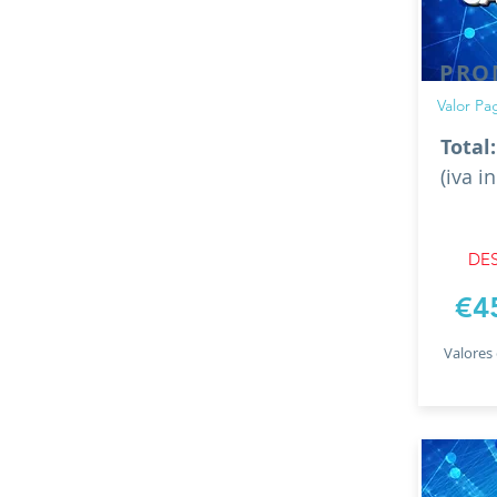
PRO
Valor Pa
Total
(iva i
DES
€4
Valores 