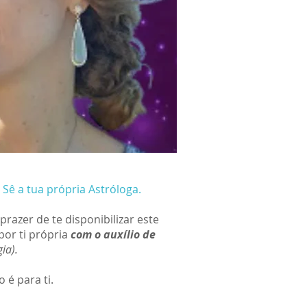
ê a tua própria Astróloga.
azer de te disponibilizar este
por ti própria
com o auxílio de
ia).
 é para ti.