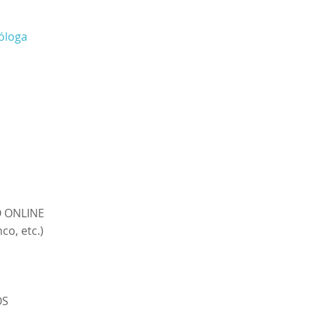
óloga
O ONLINE
co, etc.)
OS