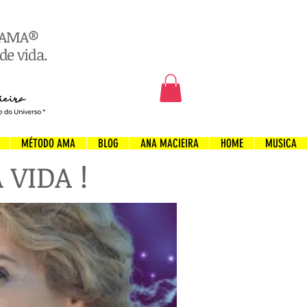
o AMA®
de vida.
MÉTODO AMA
BLOG
ANA MACIEIRA
HOME
MUSICA
VIDA !